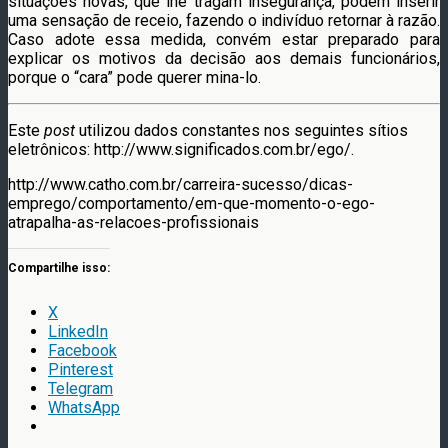
situações novas, que lhe tragam insegurança, podem inserir
uma sensação de receio, fazendo o indivíduo retornar à razão.
Caso adote essa medida, convém estar preparado para
explicar os motivos da decisão aos demais funcionários,
porque o “cara” pode querer mina-lo.
Este
post
utilizou dados constantes nos seguintes sítios
eletrônicos: http://www.significados.com.br/ego/.
http://www.catho.com.br/carreira-sucesso/dicas-
emprego/comportamento/em-que-momento-o-ego-
atrapalha-as-relacoes-profissionais
Compartilhe isso:
X
LinkedIn
Facebook
Pinterest
Telegram
WhatsApp