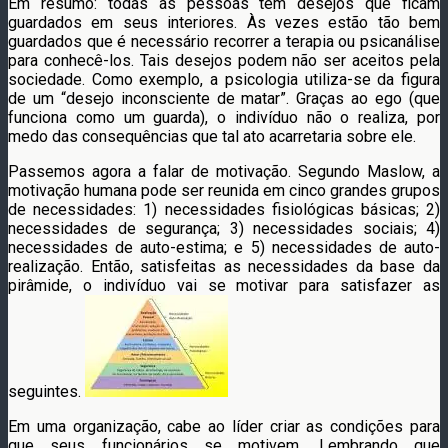
Em resumo: todas as pessoas têm desejos que ficam
guardados em seus interiores. Às vezes estão tão bem
guardados que é necessário recorrer a terapia ou psicanálise
para conhecê-los. Tais desejos podem não ser aceitos pela
sociedade. Como exemplo, a psicologia utiliza-se da figura
de um “desejo inconsciente de matar”. Graças ao ego (que
funciona como um guarda), o indivíduo não o realiza, por
medo das consequências que tal ato acarretaria sobre ele.
Passemos agora a falar de motivação. Segundo Maslow, a
motivação humana pode ser reunida em cinco grandes grupos
de necessidades: 1) necessidades fisiológicas básicas; 2)
necessidades de segurança; 3) necessidades sociais; 4)
necessidades de auto-estima; e 5) necessidades de auto-
realização. Então, satisfeitas as necessidades da base da
pirâmide, o indivíduo vai se motivar para satisfazer as
seguintes.
Em uma organização, cabe ao líder criar as condições para
que seus funcionários se motivem. Lembrando que