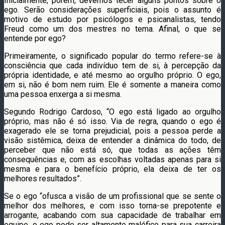
Inicialmente, porém, devemos tecer alguns pontos sobre o
ego. Serão considerações superficiais, pois o assunto é
motivo de estudo por psicólogos e psicanalistas, tendo
Freud como um dos mestres no tema. Afinal, o que se
entende por ego?
Primeiramente, o significado popular do termo refere-se à
consciência que cada indivíduo tem de si, à percepção da
própria identidade, e até mesmo ao orgulho próprio. O ego,
em si, não é bom nem ruim. Ele é somente a maneira como
uma pessoa enxerga a si mesma.
Segundo Rodrigo Cardoso, “O ego está ligado ao orgulho
próprio, mas não é só isso. Via de regra, quando o ego é
exagerado ele se torna prejudicial, pois a pessoa perde a
visão sistêmica, deixa de entender a dinâmica do todo, de
perceber que não está só, que todas as ações têm
consequências e, com as escolhas voltadas apenas para si
mesma e para o benefício próprio, ela deixa de ter os
melhores resultados”.
Se o ego “ofusca a visão de um profissional que se sente o
melhor dos melhores, e com isso torna-se prepotente e
arrogante, acabando com sua capacidade de trabalhar em
equipe, o ego pode ser altamente maléfico para sua carreira