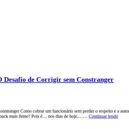
é
Lidera
A
Arte
que
Disti
os
Grand
Líder
 Desafio de Corrigir sem Constranger
tranger Como cobrar um funcionário sem perder o respeito e a autorid
Como
eedback mais firme? Pois é… nos dias de hoje,……
Continuar lendo
Cobra
com