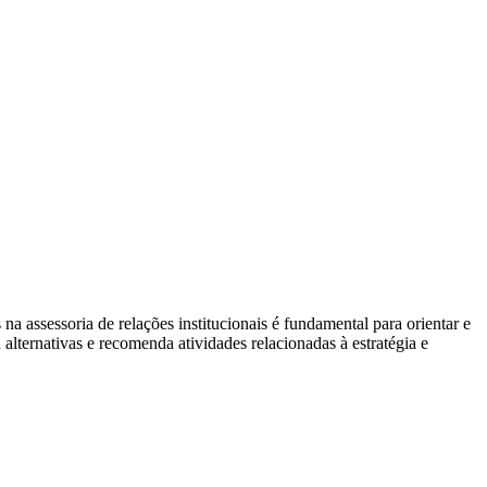
para
liderar
com
equilíbrio
e
assertividade
na assessoria de relações institucionais é fundamental para orientar e
lternativas e recomenda atividades relacionadas à estratégia e