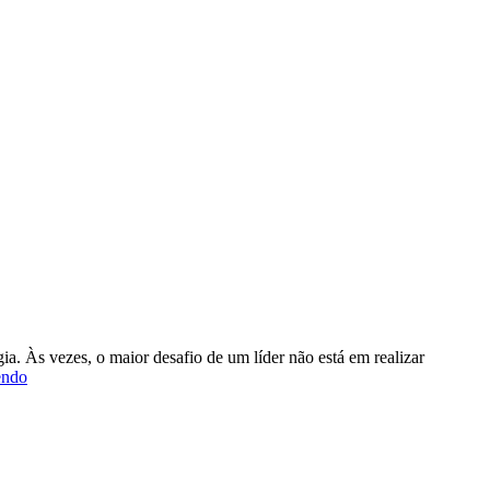
Reflete
Como
Você
É
Tratado
ia. Às vezes, o maior desafio de um líder não está em realizar
Dizer
endo
‘não’
com
confiança:
O
segredo