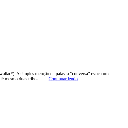
uwalia(*). A simples menção da palavra “conversa” evoca uma
Desvendando
 e até mesmo duas tribos……
Continuar lendo
os
7
Passos
para
uma
Conversa
Produtiva