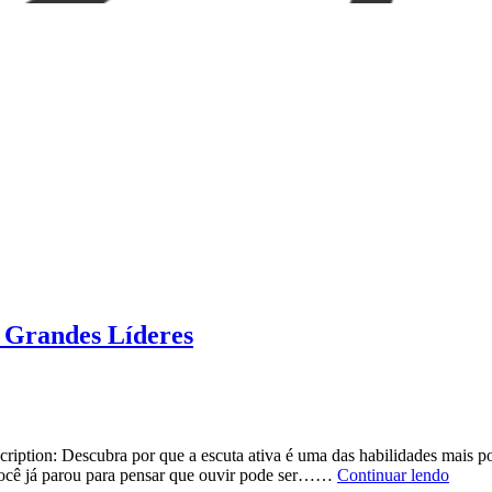
s Grandes Líderes
ription: Descubra por que a escuta ativa é uma das habilidades mais p
Escut
 Você já parou para pensar que ouvir pode ser……
Continuar lendo