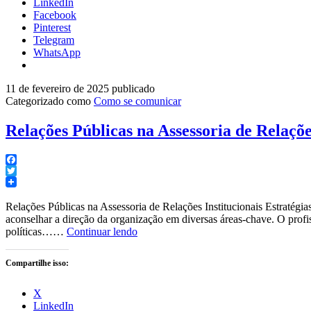
LinkedIn
Facebook
Pinterest
Telegram
WhatsApp
11 de fevereiro de 2025
publicado
Categorizado como
Como se comunicar
Relações Públicas na Assessoria de Relaçõe
Facebook
Twitter
Relações Públicas na Assessoria de Relações Institucionais Estratégias
aconselhar a direção da organização em diversas áreas-chave. O profi
Relações
políticas……
Continuar lendo
Públicas
na
Compartilhe isso:
Assessoria
de
X
Relações
LinkedIn
Institucionais