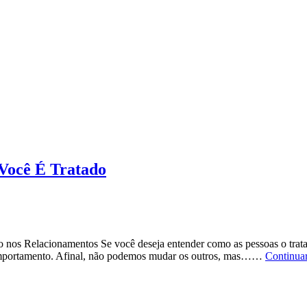
Respe
e
Lider
O
Desaf
de
Corrig
sem
Const
Você É Tratado
os Relacionamentos Se você deseja entender como as pessoas o tratam
 comportamento. Afinal, não podemos mudar os outros, mas……
Continua