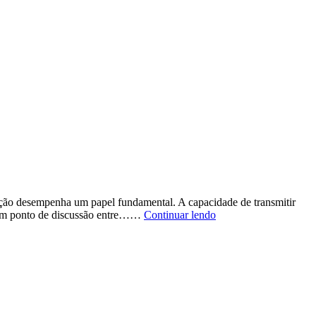
ão desempenha um papel fundamental. A capacidade de transmitir
O
a um ponto de discussão entre……
Continuar lendo
Papel
Crucial
do
Mensageiro
na
Comunicação
Empresarial