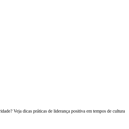
r:
ngue
es
es
ade? Veja dicas práticas de liderança positiva em tempos de cultura
r