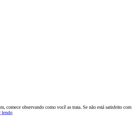
ito
ança:
io
ir
ranger
, comece observando como você as trata. Se não está satisfeito com
Como
r lendo
Você
Trata
os
Outros