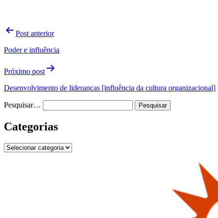
Navegação
Post anterior
de
Poder e influência
Post
Próximo post
Desenvolvimento de lideranças [influência da cultura organizacional]
Pesquisar…
Categorias
Categorias