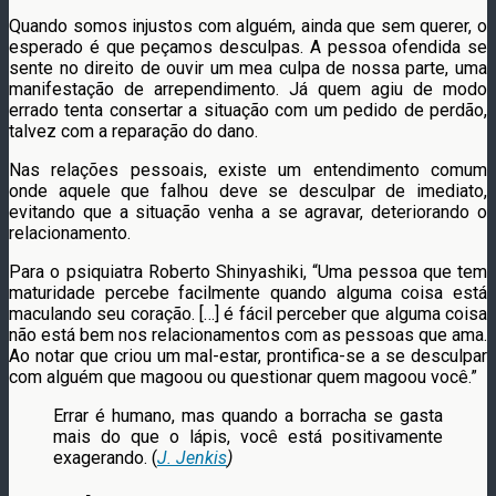
Quando somos injustos com alguém, ainda que sem querer, o
esperado é que peçamos desculpas. A pessoa ofendida se
sente no direito de ouvir um mea culpa de nossa parte, uma
manifestação de arrependimento. Já quem agiu de modo
errado tenta consertar a situação com um pedido de perdão,
talvez com a reparação do dano.
Nas relações pessoais, existe um entendimento comum
onde aquele que falhou deve se desculpar de imediato,
evitando que a situação venha a se agravar, deteriorando o
relacionamento.
Para o psiquiatra Roberto Shinyashiki, “Uma pessoa que tem
maturidade percebe facilmente quando alguma coisa está
maculando seu coração. […] é fácil perceber que alguma coisa
não está bem nos relacionamentos com as pessoas que ama.
Ao notar que criou um mal-estar, prontifica-se a se desculpar
com alguém que magoou ou questionar quem magoou você.”
Errar é humano, mas quando a borracha se gasta
mais do que o lápis, você está positivamente
exagerando. (
J. Jenkis
)