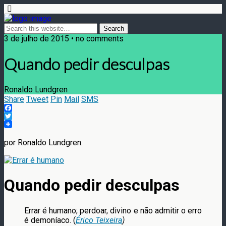
3 de julho de 2015 • no comments
Quando pedir desculpas
Ronaldo Lundgren
Share
Tweet
Pin
Mail
SMS
Facebook
Twitter
por Ronaldo Lundgren.
Quando pedir desculpas
Errar é humano; perdoar, divino e não admitir o erro
é demoníaco. (
Érico Teixeira
)