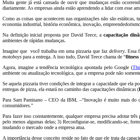
Muita gente já está cansada de ouvir que mudanças estão ocorrend
diariamente. As empresas ainda estão aprendendo a lidar com esse am
Como as coisas que acontecem nas organizações não são estáticas,
economia industrial, história econômica, inovação, empreendedorism
Na definição inicial proposta por David Teece, a
capacitação
dinâ
ambientes de rápidas mudanças.
Imagine que você trabalha em uma pizzaria que faz
delivery
. Essa 
motoboys
para a entrega. A isso tudo, David Teece chama de “
fitness
Agora, imagine a tendência tecnológica apontada pelo Google (
Thi
ambiente ou atualização tecnológica, que a empresa pode não somente
Se aquela pizzaria tiver condições de integrar a capacidade que ela
entregas de pizza, ela estará no caminho das capacitações dinâmicas (
Para Sam Pamisano – CEO da IBM, –“Inovação é muito mais do que 
consumidores.”
Para fazer isso constantemente, qualquer empresa precisa adotar três 
pelo menos algumas delas; 3) Reconfigurar-se, modificando-se, for
mudando o mercado onde a empresa atua.
A importância desse conceito reside no fato de que ele trata da capa