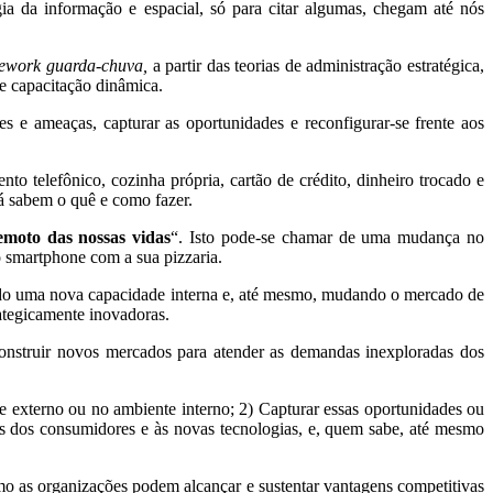
a da informação e espacial, só para citar algumas, chegam até nós
ework guarda-chuva,
a partir das teorias de administração estratégica,
e capacitação dinâmica.
s e ameaças, capturar as oportunidades e reconfigurar-se frente aos
to telefônico, cozinha própria, cartão de crédito, dinheiro trocado e
já sabem o quê e como fazer.
emoto das nossas vidas
“. Isto pode-se chamar de uma mudança no
 smartphone com a sua pizzaria.
uindo uma nova capacidade interna e, até mesmo, mudando o mercado de
rategicamente inovadoras.
nstruir novos mercados para atender as demandas inexploradas dos
nte externo ou no ambiente interno; 2) Capturar essas oportunidades ou
s dos consumidores e às novas tecnologias, e, quem sabe, até mesmo
omo as organizações podem alcançar e sustentar vantagens competitivas