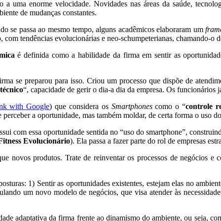
o a uma enorme velocidade. Novidades nas áreas da saúde, tecnologi
biente de mudanças constantes.
 tudo se passa ao mesmo tempo, alguns acadêmicos elaboraram um
fram
o, com tendências evolucionárias e neo-schumpeterianas, chamando-o d
mica
é definida como a habilidade da firma em sentir as oportunidade
firma se preparou para isso. Criou um processo que dispõe de atendimen
 técnico
“, capacidade de gerir o dia-a dia da empresa. Os funcionários 
nk with Google
) que considera os
Smartphones
como o “
controle r
 perceber a oportunidade, mas também moldar, de certa forma o uso do
 possui com essa oportunidade sentida no “uso do smartphone”, constr
Fitness Evolucionário
). Ela passa a fazer parte do rol de empresas est
novos produtos. Trate de reinventar os processos de negócios e co
posturas: 1) Sentir as oportunidades existentes, estejam elas no ambie
mulando um novo modelo de negócios, que visa atender às necessidade
cidade adaptativa da firma frente ao dinamismo do ambiente, ou seja, c