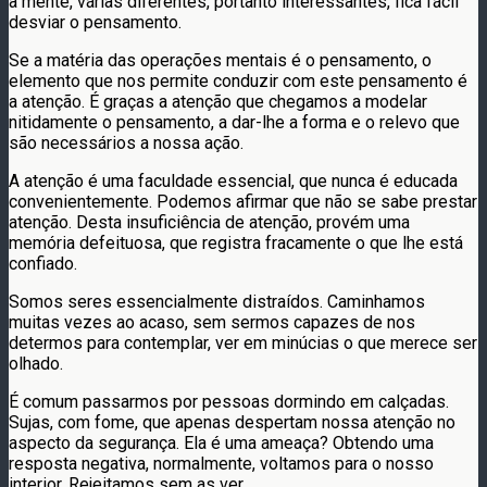
à mente, várias diferentes, portanto interessantes, fica fácil
desviar o pensamento.
Se a matéria das operações mentais é o pensamento, o
elemento que nos permite conduzir com este pensamento é
a atenção. É graças a atenção que chegamos a modelar
nitidamente o pensamento, a dar-lhe a forma e o relevo que
são necessários a nossa ação.
A atenção é uma faculdade essencial, que nunca é educada
convenientemente. Podemos afirmar que não se sabe prestar
atenção. Desta insuficiência de atenção, provém uma
memória defeituosa, que registra fracamente o que lhe está
confiado.
Somos seres essencialmente distraídos. Caminhamos
muitas vezes ao acaso, sem sermos capazes de nos
determos para contemplar, ver em minúcias o que merece ser
olhado.
É comum passarmos por pessoas dormindo em calçadas.
Sujas, com fome, que apenas despertam nossa atenção no
aspecto da segurança. Ela é uma ameaça? Obtendo uma
resposta negativa, normalmente, voltamos para o nosso
interior. Rejeitamos sem as ver.