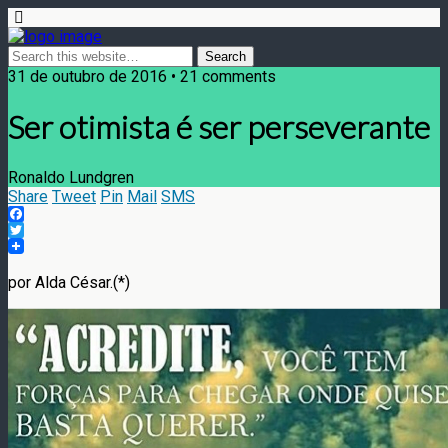
31 de outubro de 2016 • 21 comments
Ser otimista é ser perseverante
Ronaldo Lundgren
Share
Tweet
Pin
Mail
SMS
Facebook
Twitter
por Alda César.(*)