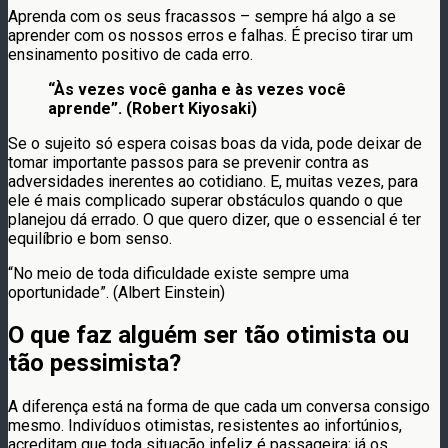
Aprenda com os seus fracassos – sempre há algo a se
aprender com os nossos erros e falhas. É preciso tirar um
ensinamento positivo de cada erro.
“Às vezes você ganha e às vezes você
aprende”. (Robert Kiyosaki)
Se o sujeito só espera coisas boas da vida, pode deixar de
tomar importante passos para se prevenir contra as
adversidades inerentes ao cotidiano. E, muitas vezes, para
ele é mais complicado superar obstáculos quando o que
planejou dá errado. O que quero dizer, que o essencial é ter
equilíbrio e bom senso.
“No meio de toda dificuldade existe sempre uma
oportunidade”. (Albert Einstein)
O que faz alguém ser tão otimista ou
tão pessimista?
A diferença está na forma de que cada um conversa consigo
mesmo. Indivíduos otimistas, resistentes ao infortúnios,
acreditam que toda situação infeliz é passageira; já os