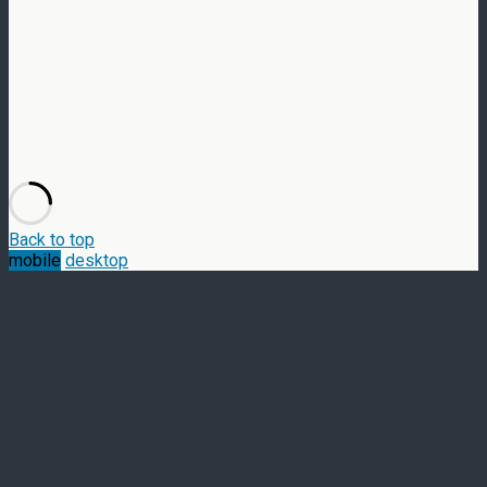
Back to top
mobile
desktop