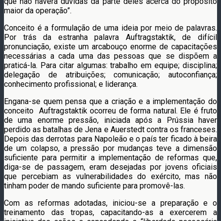
que não haverá dúvidas da parte deles acerca do propósito
maior da operação”.
Conceito é a formulação de uma ideia por meio de palavras.
Por trás da estranha palavra Auftragstaktik, de difícil
pronunciação, existe um arcabouço enorme de capacitações
necessárias a cada uma das pessoas que se dispõem a
praticá-la. Para citar algumas: trabalho em equipe; disciplina;
delegação de atribuições; comunicação; autoconfiança;
conhecimento profissional; e liderança.
Engana-se quem pensa que a criação e a implementação do
conceito Auftragstaktik ocorreu de forma natural. Ele é fruto
de uma enorme pressão, iniciada após a Prússia haver
perdido as batalhas de Jena e Auerstedt contra os franceses.
Depois das derrotas para Napoleão e o país ter ficado à beira
de um colapso, a pressão por mudanças teve a dimensão
suficiente para permitir a implementação de reformas que,
diga-se de passagem, eram desejadas por jovens oficiais
que percebiam as vulnerabilidades do exército, mas não
tinham poder de mando suficiente para promovê-las.
Com as reformas adotadas, iniciou-se a preparação e o
treinamento das tropas, capacitando-as a exercerem a