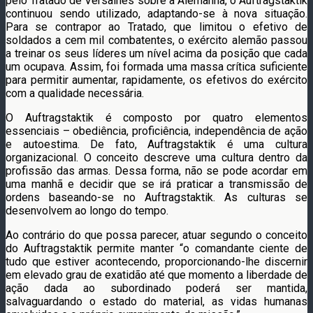
pelo Tratado de Versalhes sobre a Alemanha, o Auftragstaktik
continuou sendo utilizado, adaptando-se à nova situação.
Para se contrapor ao Tratado, que limitou o efetivo de
soldados a cem mil combatentes, o exército alemão passou
a treinar os seus líderes um nível acima da posição que cada
um ocupava. Assim, foi formada uma massa crítica suficiente
para permitir aumentar, rapidamente, os efetivos do exército
com a qualidade necessária.
O Auftragstaktik é composto por quatro elementos
essenciais – obediência, proficiência, independência de ação
e autoestima. De fato, Auftragstaktik é uma cultura
organizacional. O conceito descreve uma cultura dentro da
profissão das armas. Dessa forma, não se pode acordar em
uma manhã e decidir que se irá praticar a transmissão de
ordens baseando-se no Auftragstaktik. As culturas se
desenvolvem ao longo do tempo.
Ao contrário do que possa parecer, atuar segundo o conceito
do Auftragstaktik permite manter “o comandante ciente de
tudo que estiver acontecendo, proporcionando-lhe discernir
em elevado grau de exatidão até que momento a liberdade de
ação dada ao subordinado poderá ser mantida,
salvaguardando o estado do material, as vidas humanas