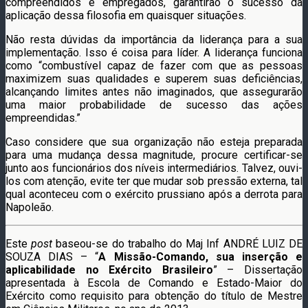
compreendidos e empregados, garantirão o sucesso da
aplicação dessa filosofia em quaisquer situações.
Não resta dúvidas da importância da liderança para a sua
implementação. Isso é coisa para líder. A liderança funciona
como “combustível capaz de fazer com que as pessoas
maximizem suas qualidades e superem suas deficiências,
alcançando limites antes não imaginados, que assegurarão
uma maior probabilidade de sucesso das ações
empreendidas.”
Caso considere que sua organização não esteja preparada
para uma mudança dessa magnitude, procure certificar-se
junto aos funcionários dos níveis intermediários. Talvez, ouvi-
los com atenção, evite ter que mudar sob pressão externa, tal
qual aconteceu com o exército prussiano após a derrota para
Napoleão.
Este
post
baseou-se do trabalho do Maj Inf ANDRÉ LUIZ DE
SOUZA DIAS – “
A Missão-Comando, sua inserção e
aplicabilidade no Exército Brasileiro
” – Dissertação
apresentada à Escola de Comando e Estado-Maior do
Exército como requisito para obtenção do título de Mestre