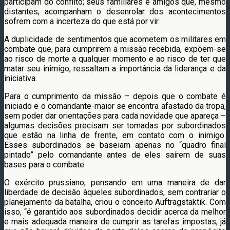
participam do conflito; seus familiares e amigos que, mesmo
distantes, acompanham o desenrolar dos acontecimentos
sofrem com a incerteza do que está por vir.
A duplicidade de sentimentos que acometem os militares em
combate que, para cumprirem a missão recebida, expõem-se
ao risco de morte a qualquer momento e ao risco de ter que
matar seu inimigo, ressaltam a importância da liderança e da
iniciativa.
Para o cumprimento da missão – depois que o combate é
iniciado e o comandante-maior se encontra afastado da tropa,
sem poder dar orientações para cada novidade que apareça –
algumas decisões precisam ser tomadas por subordinados
que estão na linha de frente, em contato com o inimigo.
Esses subordinados se baseiam apenas no “quadro final
pintado” pelo comandante antes de eles saírem de suas
bases para o combate.
O exército prussiano, pensando em uma maneira de dar
liberdade de decisão àqueles subordinados, sem contrariar o
planejamento da batalha, criou o conceito Auftragstaktik. Com
isso, “é garantido aos subordinados decidir acerca da melhor
e mais adequada maneira de cumprir as tarefas impostas, já