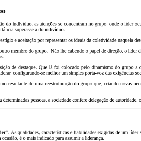
po
ção do indivíduo, as atenções se concentram no grupo, onde o líder oc
tância superasse a do indivíduo.
estígio e aceitação por representar os ideais da coletividade naquela de
 outro membro do grupo. Não lhe cabendo o papel de direção, o líder de
os.
osição de destaque. Que lá foi colocado pelo dinamismo do grupo a c
liderar, configurando‐se melhor um simples porta‐voz das exigências soc
como resultante de uma reestruturação do grupo que, criando novas n
 a determinadas pessoas, a sociedade confere delegação de autoridade, o
der
”. As qualidades, características e habilidades exigidas de um líde
 ocasião, é o mais indicado para assumir a liderança.