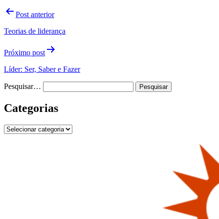
Navegação
Post anterior
de
Teorias de liderança
Post
Próximo post
Líder: Ser, Saber e Fazer
Pesquisar…
Categorias
Categorias