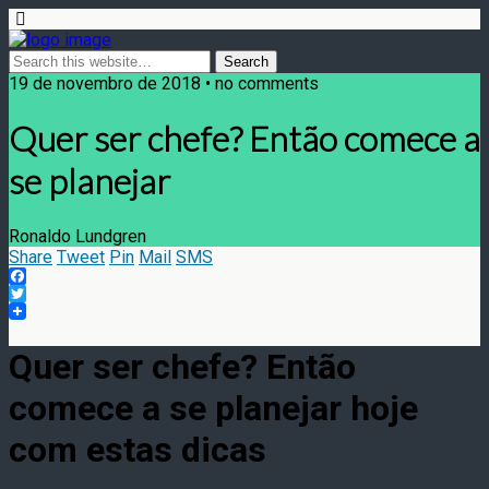
19 de novembro de 2018 • no comments
Quer ser chefe? Então comece a
se planejar
Ronaldo Lundgren
Share
Tweet
Pin
Mail
SMS
Facebook
Twitter
Quer ser chefe? Então
comece a se planejar hoje
com estas dicas