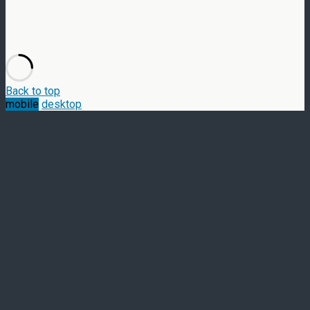
Back to top
mobile
desktop