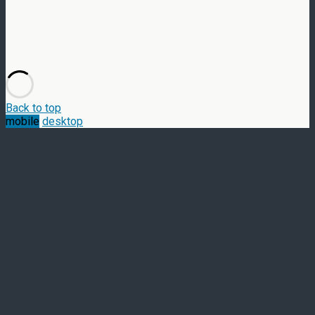
Back to top
mobile
desktop