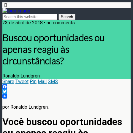
23 de abril de 2018 • no comments
Buscou oportunidades ou
apenas reagiu às
circunstâncias?
Ronaldo Lundgren
Share
Tweet
Pin
Mail
SMS
Facebook
Twitter
por Ronaldo Lundgren.
Você buscou oportunidades