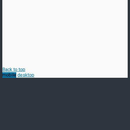
Back to top
mobile
desktop