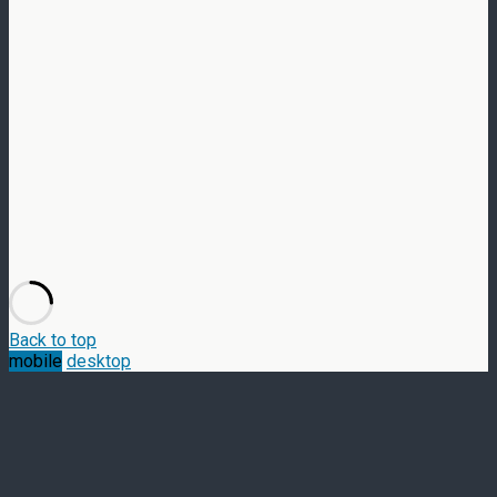
Back to top
mobile
desktop