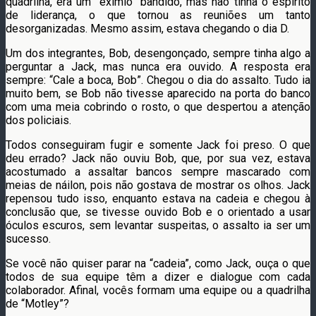
quadrilha, era um “exímio” bandido, mas não tinha o espírito
de liderança, o que tornou as reuniões um tanto
desorganizadas. Mesmo assim, estava chegando o dia D.
Um dos integrantes, Bob, desengonçado, sempre tinha algo a
perguntar a Jack, mas nunca era ouvido. A resposta era
sempre: “Cale a boca, Bob”. Chegou o dia do assalto. Tudo ia
muito bem, se Bob não tivesse aparecido na porta do banco
com uma meia cobrindo o rosto, o que despertou a atenção
dos policiais.
Todos conseguiram fugir e somente Jack foi preso. O que
deu errado? Jack não ouviu Bob, que, por sua vez, estava
acostumado a assaltar bancos sempre mascarado com
meias de náilon, pois não gostava de mostrar os olhos. Jack
repensou tudo isso, enquanto estava na cadeia e chegou à
conclusão que, se tivesse ouvido Bob e o orientado a usar
óculos escuros, sem levantar suspeitas, o assalto ia ser um
sucesso.
Se você não quiser parar na “cadeia”, como Jack, ouça o que
todos de sua equipe têm a dizer e dialogue com cada
colaborador. Afinal, vocês formam uma equipe ou a quadrilha
de “Motley”?