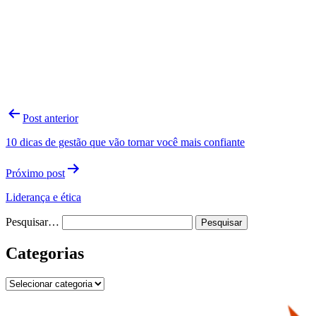
Navegação
Post anterior
de
10 dicas de gestão que vão tornar você mais confiante
Post
Próximo post
Liderança e ética
Pesquisar…
Categorias
Categorias