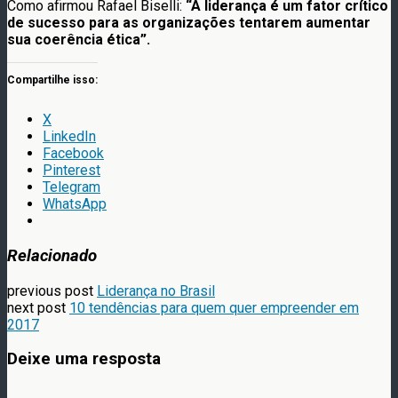
Como afirmou Rafael Biselli:
“A liderança é um fator crítico
de sucesso para as organizações tentarem aumentar
sua coerência ética”.
Compartilhe isso:
X
LinkedIn
Facebook
Pinterest
Telegram
WhatsApp
Relacionado
previous post
Liderança no Brasil
next post
10 tendências para quem quer empreender em
2017
Deixe uma resposta