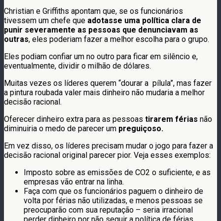
Christian e Griffiths apontam que, se os funcionários
tivessem um chefe que
adotasse uma política clara de
punir severamente as pessoas que denunciavam as
outras
, eles poderiam fazer a melhor escolha para o grupo.
Eles podiam confiar um no outro para ficar em silêncio e,
eventualmente, dividir o milhão de dólares.
Muitas vezes os líderes querem “dourar a pílula”, mas fazer
a pintura roubada valer mais dinheiro não mudaria a melhor
decisão racional.
Oferecer dinheiro extra para as pessoas
tirarem férias
não
diminuiria o medo de parecer um
preguiçoso.
Em vez disso, os líderes precisam mudar o jogo para fazer a
decisão racional original parecer pior. Veja esses exemplos:
Imposto sobre as emissões de CO2 o suficiente, e as
empresas vão entrar na linha.
Faça com que os funcionários paguem o dinheiro de
volta por férias não utilizadas, e menos pessoas se
preocuparão com sua reputação – seria irracional
perder dinheiro por não seguir a política de férias.