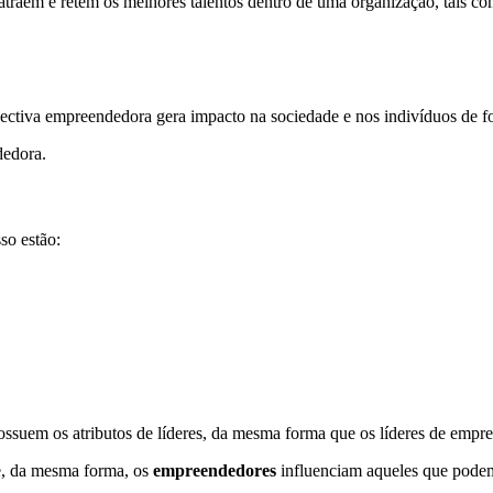
atraem e retêm os melhores talentos dentro de uma organização, tais co
ctiva empreendedora gera impacto na sociedade e nos indivíduos de f
dedora.
so estão:
ossuem os atributos de líderes, da mesma forma que os líderes de empr
 e, da mesma forma, os
empreendedores
influenciam aqueles que podem