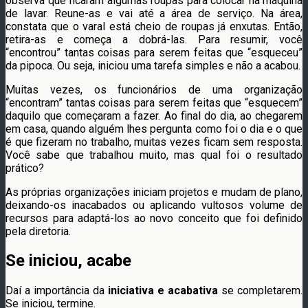
observa que ficaram algumas roupas para colocar na máquina
de lavar. Reune-as e vai até a área de serviço. Na área,
constata que o varal está cheio de roupas já enxutas. Então,
retira-as e começa a dobrá-las. Para resumir, você
“encontrou” tantas coisas para serem feitas que “esqueceu”
da pipoca. Ou seja, iniciou uma tarefa simples e não a acabou.
Muitas vezes, os funcionários de uma organização
“encontram” tantas coisas para serem feitas que “esquecem”
daquilo que começaram a fazer. Ao final do dia, ao chegarem
em casa, quando alguém lhes pergunta como foi o dia e o que
é que fizeram no trabalho, muitas vezes ficam sem resposta.
Você sabe que trabalhou muito, mas qual foi o resultado
prático?
As próprias organizações iniciam projetos e mudam de plano,
deixando-os inacabados ou aplicando vultosos volume de
recursos para adaptá-los ao novo conceito que foi definido
pela diretoria.
Se iniciou, acabe
Daí a importância da
iniciativa e acabativa
se completarem.
Se iniciou, termine.