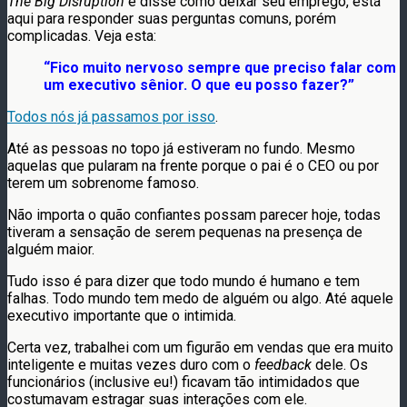
The Big Disruption
e disse como deixar seu emprego, está
aqui para responder suas perguntas comuns, porém
complicadas. Veja esta:
“Fico muito nervoso sempre que preciso falar com
um executivo sênior. O que eu posso fazer?”
Todos nós já passamos por isso
.
Até as pessoas no topo já estiveram no fundo. Mesmo
aquelas que pularam na frente porque o pai é o CEO ou por
terem um sobrenome famoso.
Não importa o quão confiantes possam parecer hoje, todas
tiveram a sensação de serem pequenas na presença de
alguém maior.
Tudo isso é para dizer que todo mundo é humano e tem
falhas. Todo mundo tem medo de alguém ou algo. Até aquele
executivo importante que o intimida.
Certa vez, trabalhei com um figurão em vendas que era muito
inteligente e muitas vezes duro com o
feedback
dele. Os
funcionários (inclusive eu!) ficavam tão intimidados que
costumavam estragar suas interações com ele.