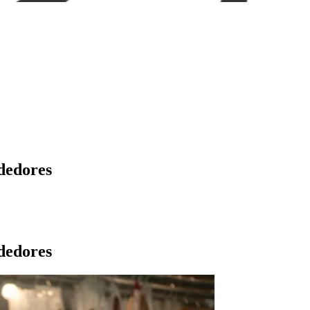
dedores
dedores