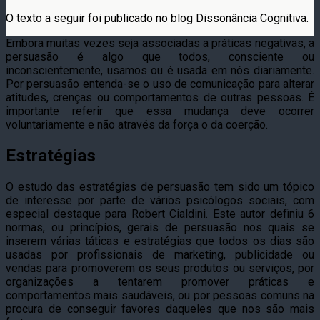
O texto a seguir foi publicado no blog Dissonância Cognitiva.
Embora muitas vezes seja associadas a práticas negativas, a
persuasão é algo que todos, consciente ou
inconscientemente, usamos ou é usada em nós diariamente.
Por persuasão entenda-se o uso de comunicação para alterar
atitudes, crenças ou comportamentos de outras pessoas. É
importante referir que essa mudança deve ocorrer
voluntariamente e não através da força o da coerção.
Estratégias
O estudo das estratégias de persuasão tem sido um tópico
de interesse por parte de vários psicólogos sociais, com
especial destaque para Robert Cialdini. Este autor definiu 6
normas, ou princípios, gerais de persuasão nos quais se
inserem várias táticas e estratégias que todos os dias são
usadas por profissionais de marketing, publicidade ou
vendas para promoverem os seus produtos ou serviços, por
organizações a tentarem promover práticas e
comportamentos mais saudáveis, ou por pessoas comuns na
procura de conseguir favores daqueles que nos são mais