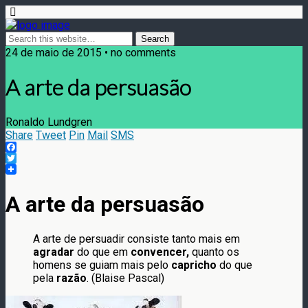
24 de maio de 2015 • no comments
A arte da persuasão
Ronaldo Lundgren
Share
Tweet
Pin
Mail
SMS
Facebook
Twitter
A arte da persuasão
A arte de persuadir consiste tanto mais em
agradar
do que em
convencer,
quanto os
homens se guiam mais pelo
capricho
do que
pela
razão
. (Blaise Pascal)