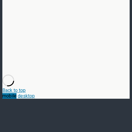
Back to top
mobile
desktop