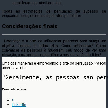
consideram ser similares a si.
Todas as estratégias de persuasão de sucesso se
enquadram num, ou em mais, destes princípios.
Considerações finais
Liderança é a arte de influenciar pessoas para atingir um
objetivo comum a todas elas. Como influenciar? Como
convencer as pessoas a mudarem seu modo de ver uma
situação, passando a compartilhar a mesma visão do líder?
Uma das maneiras é empregando a arte da persuasão. Pascal
acreditava que:
Compartilhe isso:
X
LinkedIn