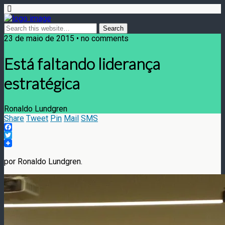
23 de maio de 2015 • no comments
Está faltando liderança
estratégica
Ronaldo Lundgren
Share
Tweet
Pin
Mail
SMS
Facebook
Twitter
por Ronaldo Lundgren.