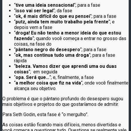
“
tive uma ideia sensacional
“; para a fase
“
isso vai ser legal
“; da fase
“
ok, é mais difícil do que eu pensei
“; para a fase
“
putz, ainda tem muito trabalho pela frente
“; e
depois vem a fase
“
droga! Eu não tenho a menor ideia do que estou
fazendo
“; quando você começa a entrar no grosso das
coisas, na fase do
“
pântano negro do
desespero
“; para a fase
“
ok, mas continua tudo uma droga
“; para a fase
rápida
“
beleza. Vamos dizer que aprendi uma ou duas
coisas
“; em seguida
“
opa. Será que…
“; e, finalmente, a fase
“
a melhor coisa que fiz na vida
“, onde você finalmente
alcança seu objetivo.
O problema é que o pântano profundo do desespero sugou
mais objetivos e projetos do que gostaríamos de admitir.
Para Seth Godin, esta fase é “o mergulho”.
As coisas estão ficando mais difíceis, menos divertidas e
você começa a questionar tudo. Questiona se realmente vale