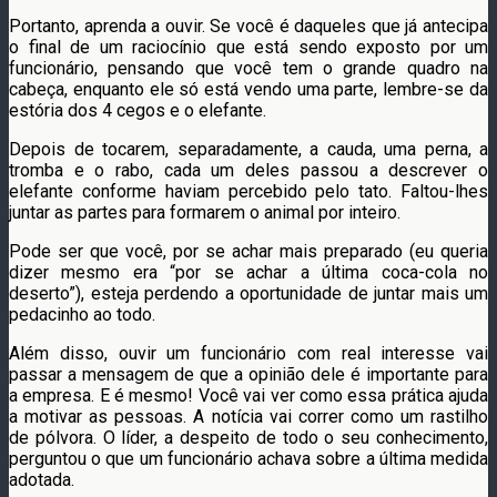
Portanto, aprenda a ouvir. Se você é daqueles que já antecipa
o final de um raciocínio que está sendo exposto por um
funcionário, pensando que você tem o grande quadro na
cabeça, enquanto ele só está vendo uma parte, lembre-se da
estória dos 4 cegos e o elefante.
Depois de tocarem, separadamente, a cauda, uma perna, a
tromba e o rabo, cada um deles passou a descrever o
elefante conforme haviam percebido pelo tato. Faltou-lhes
juntar as partes para formarem o animal por inteiro.
Pode ser que você, por se achar mais preparado (eu queria
dizer mesmo era “por se achar a última coca-cola no
deserto”), esteja perdendo a oportunidade de juntar mais um
pedacinho ao todo.
Além disso, ouvir um funcionário com real interesse vai
passar a mensagem de que a opinião dele é importante para
a empresa. E é mesmo! Você vai ver como essa prática ajuda
a motivar as pessoas. A notícia vai correr como um rastilho
de pólvora. O líder, a despeito de todo o seu conhecimento,
perguntou o que um funcionário achava sobre a última medida
adotada.