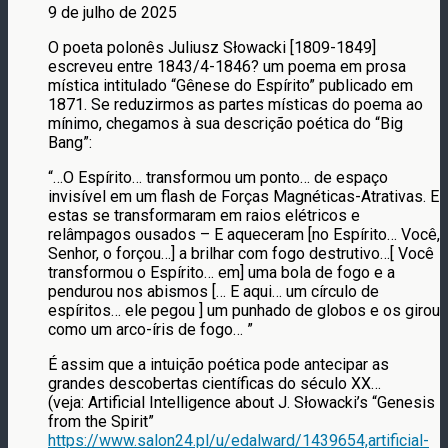
9 de julho de 2025
O poeta polonês Juliusz Słowacki [1809-1849]
escreveu entre 1843/4-1846? um poema em prosa
mística intitulado “Gênese do Espírito” publicado em
1871. Se reduzirmos as partes místicas do poema ao
mínimo, chegamos à sua descrição poética do “Big
Bang”:
“…O Espírito… transformou um ponto… de espaço
invisível em um flash de Forças Magnéticas-Atrativas. E
estas se transformaram em raios elétricos e
relâmpagos ousados – E aqueceram [no Espírito… Você,
Senhor, o forçou…] a brilhar com fogo destrutivo…[ Você
transformou o Espírito… em] uma bola de fogo e a
pendurou nos abismos [… E aqui… um círculo de
espíritos… ele pegou ] um punhado de globos e os girou
como um arco-íris de fogo… ”
É assim que a intuição poética pode antecipar as
grandes descobertas científicas do século XX…
(veja: Artificial Intelligence about J. Słowacki’s “Genesis
from the Spirit”
https://www.salon24.pl/u/edalward/1439654,artificial-