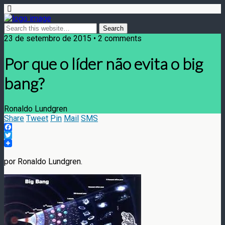
23 de setembro de 2015 • 2 comments
Por que o líder não evita o big
bang?
Ronaldo Lundgren
Share
Tweet
Pin
Mail
SMS
Facebook
Twitter
por Ronaldo Lundgren.