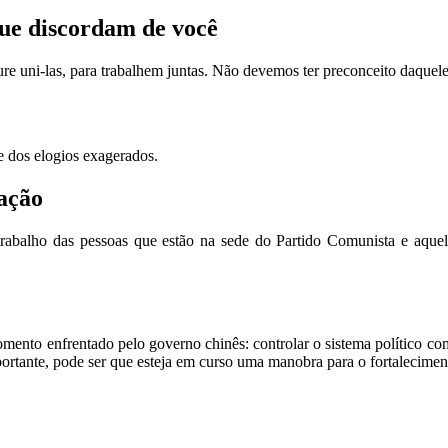
ue discordam de você
ure uni-las, para trabalhem juntas. Não devemos ter preconceito daquel
e dos elogios exagerados.
ração
o trabalho das pessoas que estão na sede do Partido Comunista e aque
ento enfrentado pelo governo chinês: controlar o sistema político co
rtante, pode ser que esteja em curso uma manobra para o fortaleciment