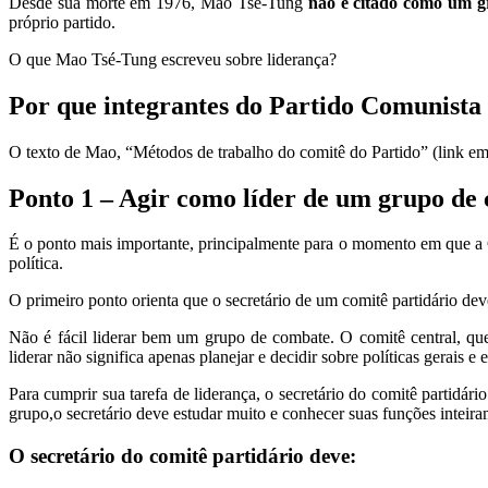
Desde sua morte em 1976, Mao Tsé-Tung
não é citado como um g
próprio partido.
O que Mao Tsé-Tung escreveu sobre liderança?
Por que integrantes do Partido Comunista 
O texto de Mao, “Métodos de trabalho do comitê do Partido” (link em 
Ponto 1 – Agir como líder de um grupo de
É o ponto mais importante, principalmente para o momento em que a
política.
O primeiro ponto orienta que o secretário de um comitê partidário de
Não é fácil liderar bem um grupo de combate. O comitê central, que
liderar não significa apenas planejar e decidir sobre políticas gerais 
Para cumprir sua tarefa de liderança, o secretário do comitê partidár
grupo,o secretário deve estudar muito e conhecer suas funções inteira
O secretário do comitê partidário deve: