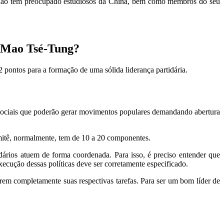
 Mao tem preocupado estudiosos da China, bem como membros do seu
e Mao Tsé-Tung?
 pontos para a formação de uma sólida liderança partidária.
sociais que poderão gerar movimentos populares demandando abertura
mitê, normalmente, tem de 10 a 20 componentes.
dários atuem de forma coordenada. Para isso, é preciso entender que
execução dessas políticas deve ser corretamente especificado.
tarem completamente suas respectivas tarefas. Para ser um bom líder de