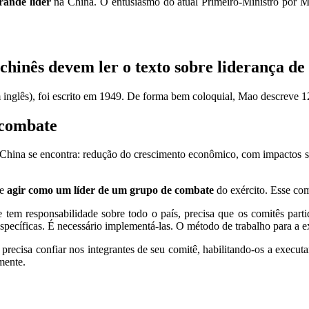
rande líder
na China. O entusiasmo do atual Primeiro-Ministro por
chinês devem ler o texto sobre liderança d
inglês), foi escrito em 1949. De forma bem coloquial, Mao descreve 12
 combate
 China se encontra: redução do crescimento econômico, com impactos 
ve
agir como um líder de um grupo de combate
do exército. Esse co
 tem responsabilidade sobre todo o país, precisa que os comitês parti
e específicas. É necessário implementá-las. O método de trabalho para a 
io precisa confiar nos integrantes de seu comitê, habilitando-os a execu
mente.