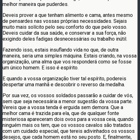
melhor maneira que puderdes.
Deveis prover a que tenham alimento e cama, antes mesmo
de pensardes nas vossas próprias necessidades. Sejais
muito mais solícito pelo seu conforto do que pelo vosso.
Deveis cuidar da sua saúde, e conservar a sua força, não
exigindo deles fadigas desnecessárias ou trabalho inútil.
Fazendo isso, estais insuflando vida no que, de outra
maneira, seria uma simples máquina. Estais criando, na vossa
organização, uma alma que vos responderá como se fosse
um único homem. E isso é espírito.
E quando a vossa organização tiver tal espírito, podereis
despertar uma manhã e descobrir o reverso da medalha.
Por sua vez, os vossos soldados passarão a cuidar de vós,
sem que seja necessária a menor sugestão da vossa parte.
Vereis que a vossa tenda é erguida sem demora. Que a
melhor cama é trazida para ela, que de qualquer fonte
misteriosa apareceram dois ovos para a vossa ceia, quando
ninguém mais os tem, que os vossos cavalos são tratados
com um cuidado especial, que tereis adivinhados os vossos
desejos, que cada homem está no seu posto. E, finalmente,