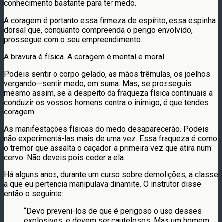
conhecimento bastante para ter medo.
A coragem é portanto essa firmeza de espírito, essa espinha
dorsal que, conquanto compreenda o perigo envolvido,
prossegue com o seu empreendimento.
A bravura é física. A coragem é mental e moral.
Podeis sentir o corpo gelado, as mãos trêmulas, os joelhos
vergando—sentir medo, em suma. Mas, se prosseguis
mesmo assim, se a despeito da fraqueza física continuais a
conduzir os vossos homens contra o inimigo, é que tendes
coragem.
As manifestações físicas do medo desaparecerão. Podeis
não experimentá-las mais de uma vez. Essa fraqueza é como
o tremor que assalta o caçador, a primeira vez que atira num
cervo. Não deveis pois ceder a ela.
Há alguns anos, durante um curso sobre demolições, a classe
a que eu pertencia manipulava dinamite. O instrutor disse
então o seguinte:
“Devo preveni-los de que é perigoso o uso desses
explosivos, e devem ser cautelosos. Mas um homem