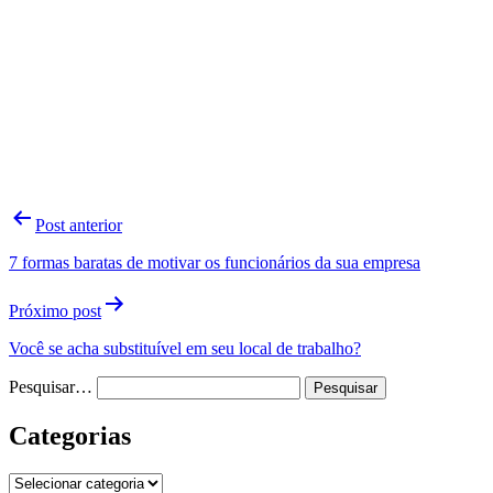
Navegação
Post anterior
de
7 formas baratas de motivar os funcionários da sua empresa
Post
Próximo post
Você se acha substituível em seu local de trabalho?
Pesquisar…
Categorias
Categorias