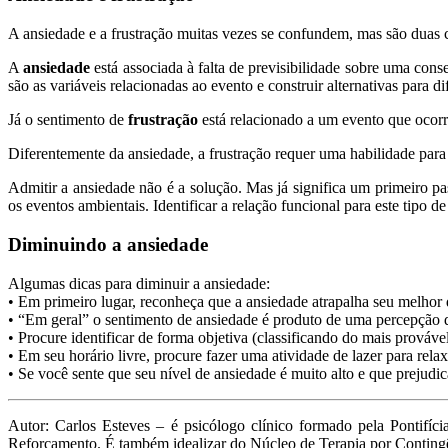
A ansiedade e a frustração muitas vezes se confundem, mas são duas cl
A
ansiedade
está associada à falta de previsibilidade sobre uma cons
são as variáveis relacionadas ao evento e construir alternativas para di
Já o sentimento de
frustração
está relacionado a um evento que ocor
Diferentemente da ansiedade, a frustração requer uma habilidade para 
Admitir a ansiedade não é a solução. Mas já significa um primeiro p
os eventos ambientais. Identificar a relação funcional para este tipo d
Diminuindo a ansiedade
Algumas dicas para diminuir a ansiedade:
• Em primeiro lugar, reconheça que a ansiedade atrapalha seu melhor 
• “Em geral” o sentimento de ansiedade é produto de uma percepção de
• Procure identificar de forma objetiva (classificando do mais prováv
• Em seu horário livre, procure fazer uma atividade de lazer para re
• Se você sente que seu nível de ansiedade é muito alto e que prejudica
Autor: Carlos Esteves – é psicólogo clínico formado pela Pontifí
Reforçamento. É também idealizar do Núcleo de Terapia por Contin