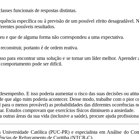
asses funcionais de respostas distintas.
equência específica ou à previsão de um possível efeito desagradável. 
ferentes possíveis resultados.
reu e que de alguma forma não correspondeu a uma expectativa.
reconstruir, portanto é de ordem reativa.
asso para encontrar uma solução e se tornar um líder melhor. Aprender
e comportamento pode ser difícil.
desempenho. E isso poderia aumentar o risco das suas decisões ou atitu
 que algo ruim poderia acontecer. Desse modo, trabalhe com o pior cená
el para o menos provável) as probabilidades das diferentes ocorrências 
laxar. Estudos comprovam que exercícios físicos diminuem a ansiedade.
 outras áreas da sua vida (inclusive a saúde), procure ajuda profissiona
cia Universidade Católica (PUC-PR) e especialista em Análise do Co
gências de Reforçamento de Curitiba (NTCR-C).