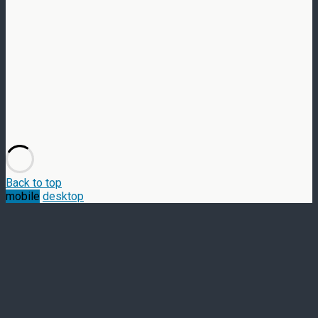
Back to top
mobile
desktop