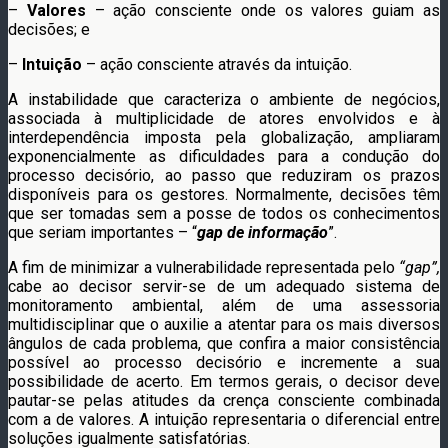
–
Valores
– ação consciente onde os valores guiam as
decisões; e
–
Intuição
– ação consciente através da intuição.
A instabilidade que caracteriza o ambiente de negócios,
associada à multiplicidade de atores envolvidos e à
interdependência imposta pela globalização, ampliaram
exponencialmente as dificuldades para a condução do
processo decisório, ao passo que reduziram os prazos
disponíveis para os gestores. Normalmente, decisões têm
que ser tomadas sem a posse de todos os conhecimentos
que seriam importantes – “
gap de informação
”.
A fim de minimizar a vulnerabilidade representada pelo
“gap”,
cabe ao decisor servir-se de um adequado sistema de
monitoramento ambiental, além de uma assessoria
multidisciplinar que o auxilie a atentar para os mais diversos
ângulos de cada problema, que confira a maior consistência
possível ao processo decisório e incremente a sua
possibilidade de acerto. Em termos gerais, o decisor deve
pautar-se pelas atitudes da crença consciente combinada
com a de valores. A intuição representaria o diferencial entre
soluções igualmente satisfatórias.