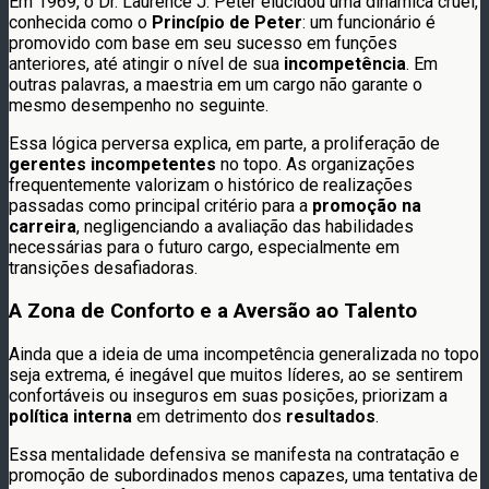
Em 1969, o Dr. Laurence J. Peter elucidou uma dinâmica cruel,
conhecida como o
Princípio de Peter
: um funcionário é
promovido com base em seu sucesso em funções
anteriores, até atingir o nível de sua
incompetência
. Em
outras palavras, a maestria em um cargo não garante o
mesmo desempenho no seguinte.
Essa lógica perversa explica, em parte, a proliferação de
gerentes incompetentes
no topo. As organizações
frequentemente valorizam o histórico de realizações
passadas como principal critério para a
promoção na
carreira
, negligenciando a avaliação das habilidades
necessárias para o futuro cargo, especialmente em
transições desafiadoras.
A Zona de Conforto e a Aversão ao Talento
Ainda que a ideia de uma incompetência generalizada no topo
seja extrema, é inegável que muitos líderes, ao se sentirem
confortáveis ou inseguros em suas posições, priorizam a
política interna
em detrimento dos
resultados
.
Essa mentalidade defensiva se manifesta na contratação e
promoção de subordinados menos capazes, uma tentativa de