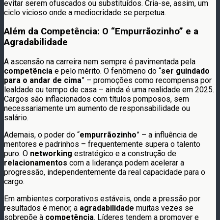
evitar serem ofuscados ou substituídos. Cria-se, assim, um
ciclo vicioso onde a mediocridade se perpetua.
Além da Competência: O “Empurrãozinho” e a
Agradabilidade
A ascensão na carreira nem sempre é pavimentada pela
competência
e pelo mérito. O fenômeno do “
ser guindado
para o andar de cima
” – promoções como recompensa por
lealdade ou tempo de casa – ainda é uma realidade em 2025.
Cargos são inflacionados com títulos pomposos, sem
necessariamente um aumento de responsabilidade ou
salário.
Ademais, o poder do “
empurrãozinho
” – a influência de
mentores e padrinhos – frequentemente supera o talento
puro. O
networking
estratégico e a construção de
relacionamentos
com a liderança podem acelerar a
progressão, independentemente da real capacidade para o
cargo.
Em ambientes corporativos estáveis, onde a pressão por
resultados é menor, a
agradabilidade
muitas vezes se
sobrepõe à
competência
. Líderes tendem a promover e