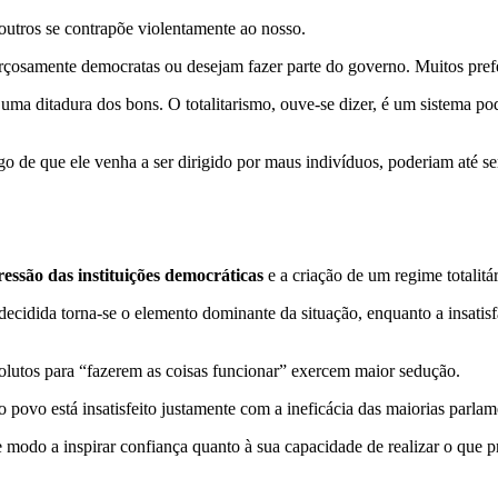
outros se contrapõe violentamente ao nosso.
rçosamente democratas ou desejam fazer parte do governo. Muitos pref
uma ditadura dos bons. O totalitarismo, ouve-se dizer, é um sistema po
o de que ele venha a ser dirigido por maus indivíduos, poderiam até se
ressão das instituições democráticas
e a criação de um regime totalitár
decidida torna-se o elemento dominante da situação, enquanto a insatis
olutos para “fazerem as coisas funcionar” exercem maior sedução.
 povo está insatisfeito justamente com a ineficácia das maiorias parlam
odo a inspirar confiança quanto à sua capacidade de realizar o que pr