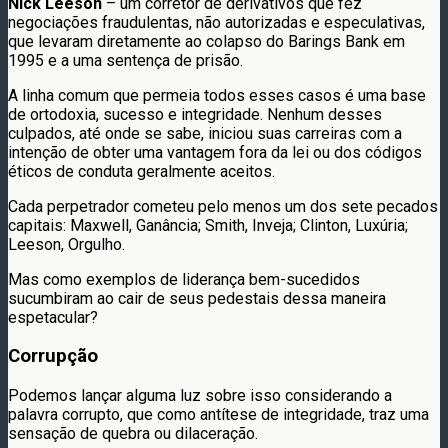
Nick Leeson
– um corretor de derivativos que fez
negociações fraudulentas, não autorizadas e especulativas,
que levaram diretamente ao colapso do Barings Bank em
1995 e a uma sentença de prisão.
A linha comum que permeia todos esses casos é uma base
de ortodoxia, sucesso e integridade. Nenhum desses
culpados, até onde se sabe, iniciou suas carreiras com a
intenção de obter uma vantagem fora da lei ou dos códigos
éticos de conduta geralmente aceitos.
Cada perpetrador cometeu pelo menos um dos sete pecados
capitais: Maxwell, Ganância; Smith, Inveja; Clinton, Luxúria;
Leeson, Orgulho.
Mas como exemplos de liderança bem-sucedidos
sucumbiram ao cair de seus pedestais dessa maneira
espetacular?
Corrupção
Podemos lançar alguma luz sobre isso considerando a
palavra corrupto, que como antítese de integridade, traz uma
sensação de quebra ou dilaceração.