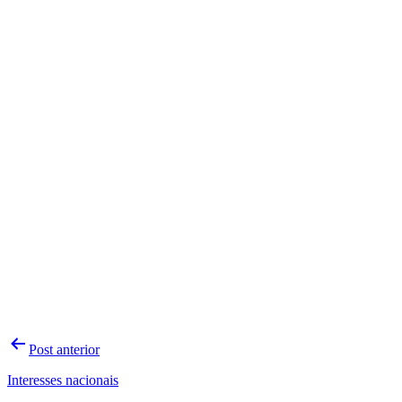
Navegação
Post anterior
de
Interesses nacionais
Post