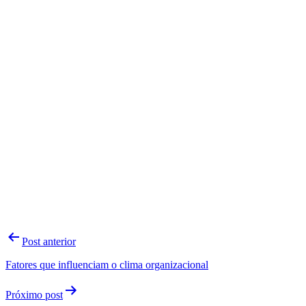
Navegação
Post anterior
de
Fatores que influenciam o clima organizacional
Post
Próximo post