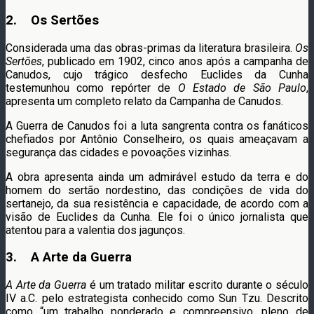
2. Os Sertões
Considerada uma das obras-primas da literatura brasileira.
Os
Sertões
, publicado em 1902, cinco anos após a campanha de
Canudos, cujo trágico desfecho Euclides da Cunha
testemunhou como repórter de
O Estado de São Paulo
,
apresenta um completo relato da Campanha de Canudos.
A Guerra de Canudos foi a luta sangrenta contra os fanáticos
chefiados por Antônio Conselheiro, os quais ameaçavam a
segurança das cidades e povoações vizinhas.
A obra apresenta ainda um admirável estudo da terra e do
homem do sertão nordestino, das condições de vida do
sertanejo, da sua resistência e capacidade, de acordo com a
visão de Euclides da Cunha. Ele foi o único jornalista que
atentou para a valentia dos jagunços.
3. A Arte da Guerra
A Arte da Guerra
é um tratado militar escrito durante o século
IV a.C. pelo estrategista conhecido como Sun Tzu. Descrito
como “um trabalho ponderado e compreensivo, pleno de