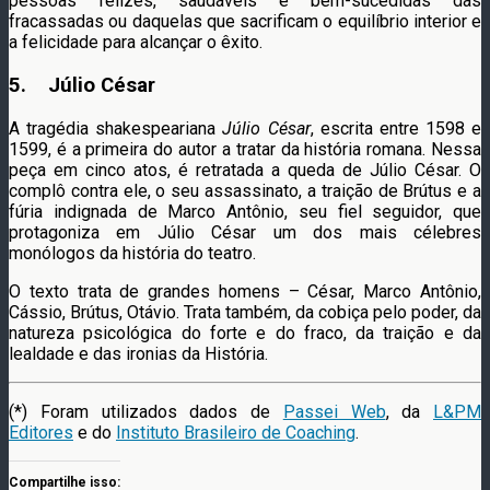
pessoas felizes, saudáveis e bem-sucedidas das
fracassadas ou daquelas que sacrificam o equilíbrio interior e
a felicidade para alcançar o êxito.
5. Júlio César
A tragédia shakespeariana
Júlio César
, escrita entre 1598 e
1599, é a primeira do autor a tratar da história romana. Nessa
peça em cinco atos, é retratada a queda de Júlio César. O
complô contra ele, o seu assassinato, a traição de Brútus e a
fúria indignada de Marco Antônio, seu fiel seguidor, que
protagoniza em Júlio César um dos mais célebres
monólogos da história do teatro.
O texto trata de grandes homens – César, Marco Antônio,
Cássio, Brútus, Otávio. Trata também, da cobiça pelo poder, da
natureza psicológica do forte e do fraco, da traição e da
lealdade e das ironias da História.
(*) Foram utilizados dados de
Passei Web
, da
L&PM
Editores
e do
Instituto Brasileiro de Coaching
.
Compartilhe isso: