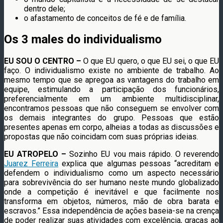
dentro dele;
o afastamento de conceitos de fé e de família.
Os 3 males do individualismo
EU SOU O CENTRO –
O que EU quero, o que EU sei, o que EU
faço. O individualismo existe no ambiente de trabalho. Ao
mesmo tempo que se apregoa as vantagens do trabalho em
equipe, estimulando a participação dos funcionários,
preferencialmente em um ambiente multidisciplinar,
encontramos pessoas que não conseguem se envolver com
os demais integrantes do grupo. Pessoas que estão
presentes apenas em corpo, alheias a todas as discussões e
propostas que não coincidam com suas próprias ideias.
EU ATROPELO –
Sozinho EU vou mais rápido. O reverendo
Juarez Ferreira
explica que algumas pessoas “acreditam e
defendem o individualismo como um aspecto necessário
para sobrevivência do ser humano neste mundo globalizado
onde a competição é inevitável e que facilmente nos
transforma em objetos, números, mão de obra barata e
escravos.” Essa independência de ações baseia-se na crença
de poder realizar suas atividades com excelência, graças ao