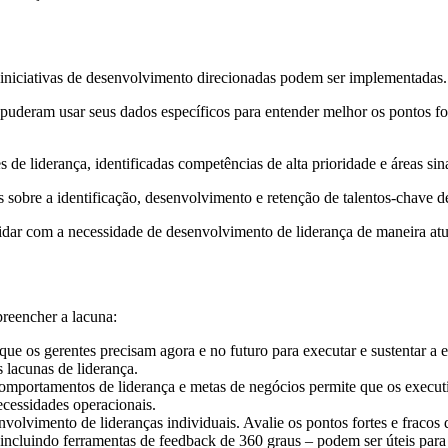
 iniciativas de desenvolvimento direcionadas podem ser implementadas.
ram usar seus dados específicos para entender melhor os pontos fortes,
 de liderança, identificadas competências de alta prioridade e áreas sina
s sobre a identificação, desenvolvimento e retenção de talentos-chave de
ar com a necessidade de desenvolvimento de liderança de maneira atual
preencher a lacuna:
 que os gerentes precisam agora e no futuro para executar e sustentar a
 lacunas de liderança.
omportamentos de liderança e metas de negócios permite que os executi
ecessidades operacionais.
envolvimento de lideranças individuais. Avalie os pontos fortes e fracos
 incluindo ferramentas de feedback de 360 ​​graus – podem ser úteis par