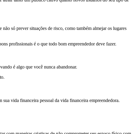
e não só prever situações de risco, como também almejar os lugares
bons profissionais é o que todo bom empreendedor deve fazer.
novando é algo que você nunca abandonar.
to.
 sua vida financeira pessoal da vida financeira empreendedora.
ontar com maneiras criativas de não comprometer seu espaço físico com