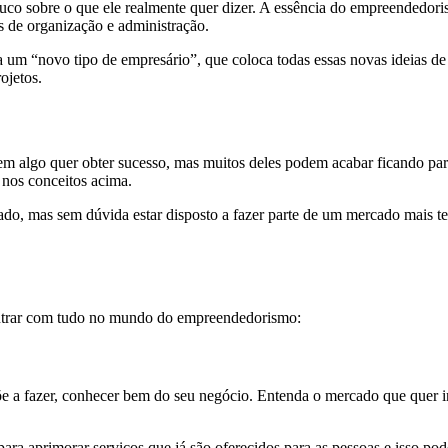
o sobre o que ele realmente quer dizer. A essência do empreendedorism
s de organização e administração.
 a um “novo tipo de empresário”, que coloca todas essas novas ideias
ojetos.
 em algo quer obter sucesso, mas muitos deles podem acabar ficando par
 nos conceitos acima.
o, mas sem dúvida estar disposto a fazer parte de um mercado mais tec
 entrar com tudo no mundo do empreendedorismo:
 a fazer, conhecer bem do seu negócio. Entenda o mercado que quer inve
ara aprimorar serviços que já são oferecidos para as pessoas e isso pod