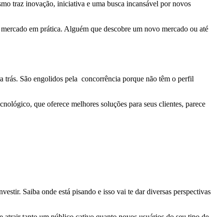
o traz inovação, iniciativa e uma busca incansável por novos
 de mercado em prática. Alguém que descobre um novo mercado ou até
a trás. São engolidos pela concorrência porque não têm o perfil
nológico, que oferece melhores soluções para seus clientes, parece
stir. Saiba onde está pisando e isso vai te dar diversas perspectivas
e atrair tanto um público cativo quanto novos usuários do seu tipo de