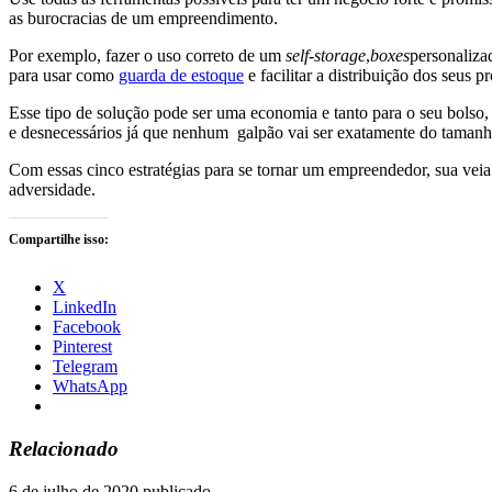
as burocracias de um empreendimento.
Por exemplo, fazer o uso correto de um
self-storage
,
boxes
personaliza
para usar como
guarda de estoque
e facilitar a distribuição dos seus p
Esse tipo de solução pode ser uma economia e tanto para o seu bolso
e desnecessários já que nenhum galpão vai ser exatamente do tamanh
Com essas cinco estratégias para se tornar um empreendedor, sua vei
adversidade.
Compartilhe isso:
X
LinkedIn
Facebook
Pinterest
Telegram
WhatsApp
Relacionado
6 de julho de 2020
publicado