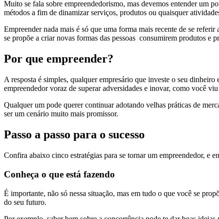
Muito se fala sobre empreendedorismo, mas devemos entender um pouc
métodos a fim de dinamizar serviços, produtos ou quaisquer atividade
Empreender nada mais é só que uma forma mais recente de se referir
se propõe a criar novas formas das pessoas consumirem produtos e pr
Por que empreender?
A resposta é simples, qualquer empresário que investe o seu dinheiro
empreendedor voraz de superar adversidades e inovar, como você viu
Qualquer um pode querer continuar adotando velhas práticas de mercad
ser um cenário muito mais promissor.
Passo a passo para o sucesso
Confira abaixo cinco estratégias para se tornar um empreendedor, e
Conheça o que está fazendo
É importante, não só nessa situação, mas em tudo o que você se propõe
do seu futuro.
Por exemplo, saber bem sobre a concorrência pode te dar boas ideias p