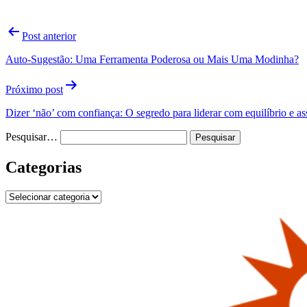
Navegação
Post anterior
de
Auto-Sugestão: Uma Ferramenta Poderosa ou Mais Uma Modinha?
Post
Próximo post
Dizer ‘não’ com confiança: O segredo para liderar com equilíbrio e as
Pesquisar…
Categorias
Categorias