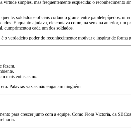
a virtude simples, mas frequentemente esquecida: o reconhecimento si
quente, soldados e oficiais cortando grama entre paralelepípedos, uma t
ldados. Enquanto ajudava, ele contava como, na semana anterior, um pr
nal, cumprimentou cada um dos soldados.
e é o verdadeiro poder do reconhecimento: motivar e inspirar de forma 
e fazem.
mbiente.
om mais entusiasmo.
incero. Palavras vazias não enganam ninguém.
omento para crescer junto com a equipe. Como Flora Victoria, da SBCoac
elhoria.