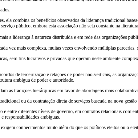
vados.
s, ela combina os benefícios observados da liderança tradicional basea
erviço público, embora esta associação não seja constante na literatura
 mais a liderança à natureza distribuída e em rede das organizações púb
se cada vez mais complexa, muitas vezes envolvendo múltiplas parcerias
cas, sem fins lucrativos e privadas que operam neste ambiente complex
acordos de terceirização e relações de poder não-verticais, as organiza
trutura ambígua de poder e autoridade.
m as tradições hierárquicas em favor de abordagens mais colaborativas
tradicional ou da contratação direta de serviços baseada na nova gestã
 e entre diferentes níveis de governo, em contratos relacionais com ent
e e responsabilidades ambíguas.
s, exigem conhecimentos muito além do que os políticos eleitos ou o ele