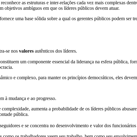
s reconhece as estruturas e inter-relações cada vez mais complexas dent
om objetivos ambíguos em que os líderes públicos devem atuar.
fornece uma base sólida sobre a qual os gerentes públicos podem ser tre
tra-se nos
valores
autênticos dos líderes.
constituem um componente essencial da liderança na esfera pública, f
cracia.
âmico e complexo, para manter os princípios democráticos, eles devem
gem à mudança e ao progresso.
complexidade, aumenta a probabilidade de os líderes públicos abusarem 
ontade pública.
e seguidores e se concentra no desenvolvimento e valor dos funcionários 
ras como os trabalhadores veem seu trabalho, bem como seu envolvimen