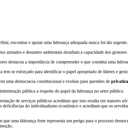
definir, encontrar e apoiar uma liderança adequada nunca foi tão urgente.
litos armados e desastres ambientais desafiam a capacidade dos gestores
ores destacou a importância de compreender o que constitui uma lideran
a tem se esforçado para identificar o papel apropriado de líderes e ges
es em uma democracia constitucional e evoluiu para questões de
privatiz
inistração pública a respeito do papel da liderança no setor público.
restação de serviços públicos acreditam que isso resulta em maiores níve
as deficiências do individualismo econômico e acreditam que os servidor
am que uma liderança forte representa um perigo para o processo democ
omoção.