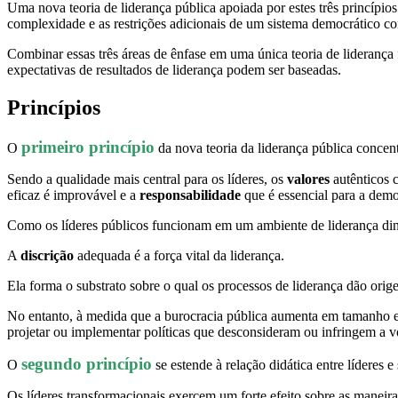
Uma nova teoria de liderança pública apoiada por estes três princípio
complexidade e as restrições adicionais de um sistema democrático c
Combinar essas três áreas de ênfase em uma única teoria de liderança 
expectativas de resultados de liderança podem ser baseadas.
Princípios
primeiro princípio
O
da nova teoria da liderança pública concen
Sendo a qualidade mais central para os líderes, os
valores
autênticos 
eficaz é improvável e a
responsabilidade
que é essencial para a demo
Como os líderes públicos funcionam em um ambiente de liderança din
A
discrição
adequada é a força vital da liderança.
Ela forma o substrato sobre o qual os processos de liderança dão ori
No entanto, à medida que a burocracia pública aumenta em tamanho e 
projetar ou implementar políticas que desconsideram ou infringem a v
segundo princípio
O
se estende à relação didática entre líderes 
Os líderes transformacionais exercem um forte efeito sobre as manei