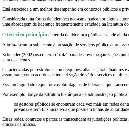
Está associada a um melhor desempenho em contextos públicos e pri
Considerada uma forma de liderança neo-carismática por alguns autore
uma abordagem de liderança frequentemente estudada na literatura do s
terceiro princípio
O
da teoria da liderança pública estende ainda
A infra-estrutura subjacente à prestação de serviços públicos torna-
Schneider (2002) usa o termo
‘raiz’
para descrever organizações públi
para os clientes.
Caracterizadas por estruturas como equipes, alianças, trabalhadores e 
assumiram, como acordos de terceirização de vários serviços e infraes
Essa ambiguidade requer novas abordagens de liderança que transcenda
Por exemplo, longe da estrutura hierárquica da administração pública 
os gestores públicos se encontram cada vez mais em redes dentro
privadas e sem fins lucrativos que possuem linhas de autoridad
Essas redes, contratos e parcerias transcendem as jurisdições política
cruciais da missão.