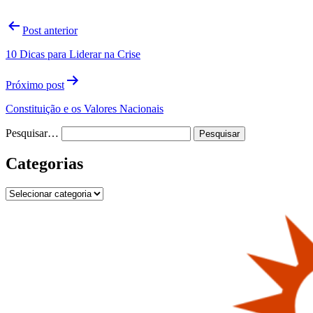
Navegação
Post anterior
de
10 Dicas para Liderar na Crise
Post
Próximo post
Constituição e os Valores Nacionais
Pesquisar…
Categorias
Categorias