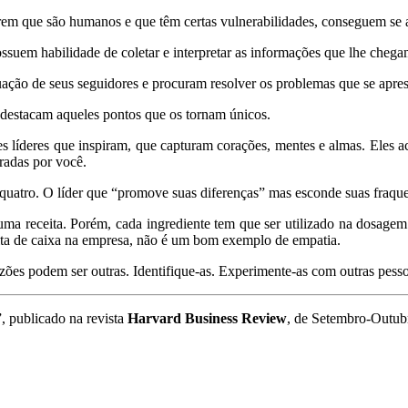
arem que são humanos e que têm certas vulnerabilidades, conseguem se 
ossuem habilidade de coletar e interpretar as informações que lhe ch
ação de seus seguidores e procuram resolver os problemas que se apre
 destacam aqueles pontos que os tornam únicos.
s líderes que inspiram, que capturam corações, mentes e almas. Eles 
eradas por você.
 quatro. O líder que “promove suas diferenças” mas esconde suas fraqu
uma receita. Porém, cada ingrediente tem que ser utilizado na dosage
alta de caixa na empresa, não é um bom exemplo de empatia.
zões podem ser outras. Identifique-as. Experimente-as com outras pess
publicado na revista
Harvard Business Review
, de Setembro-Outub