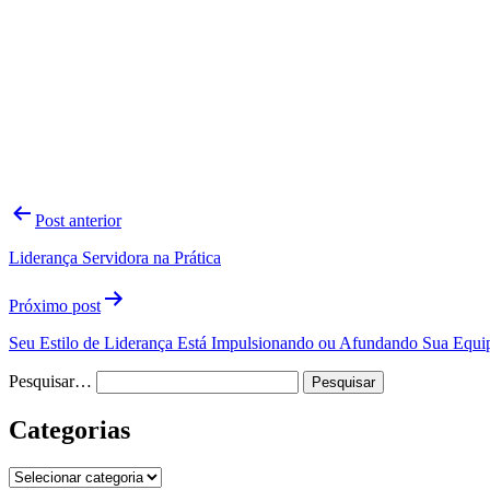
Navegação
Post anterior
de
Liderança Servidora na Prática
Post
Próximo post
Seu Estilo de Liderança Está Impulsionando ou Afundando Sua Equi
Pesquisar…
Categorias
Categorias