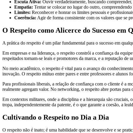
Escuta Ativa:
Ouvir verdadeiramente, buscando compreender, e 
Empatia:
Tentar se colocar no lugar do outro, compreendendo 
Limites:
Reconhecer e honrar os limites pessoais e profissionais
Coerência:
Agir de forma consistente com os valores que se pr
O Respeito como Alicerce do Sucesso em 
A prática do respeito é um pilar fundamental para o sucesso em qualqu
Em empresas e na liderança, o respeito constrói a confiança da equi
respeitados tornam-se leais e promotores da marca, e a reputação de u
No meio acadêmico, o respeito é vital para o avanço do conhecimento. E
inovação. O respeito mútuo entre pares e entre professores e alunos 
Para profissionais liberais, a relação de confiança com o cliente é a 
realmente agregam valor. No networking, o respeito abre portas para 
Em contextos militares, onde a disciplina e a hierarquia são cruciais
tropa, independentemente da patente, é o que garante a coesão, a leald
Cultivando o Respeito no Dia a Dia
O respeito não é inato; é uma habilidade que se desenvolve e se prati