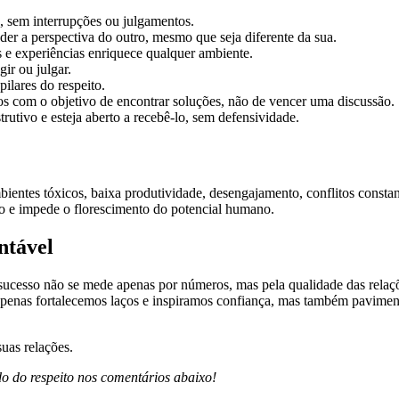
, sem interrupções ou julgamentos.
er a perspectiva do outro, mesmo que seja diferente da sua.
 e experiências enriquece qualquer ambiente.
ir ou julgar.
pilares do respeito.
 com o objetivo de encontrar soluções, não de vencer uma discussão.
utivo e esteja aberto a recebê-lo, sem defensividade.
entes tóxicos, baixa produtividade, desengajamento, conflitos constante
ção e impede o florescimento do potencial humano.
ntável
cesso não se mede apenas por números, mas pela qualidade das relaçõe
o apenas fortalecemos laços e inspiramos confiança, mas também pavime
suas relações.
do do respeito nos comentários abaixo!