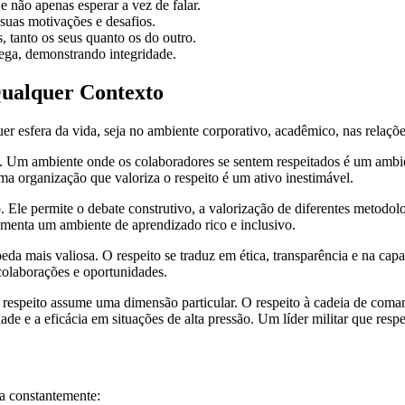
não apenas esperar a vez de falar.
suas motivações e desafios.
, tanto os seus quanto os do outro.
ega, demonstrando integridade.
Qualquer Contexto
er esfera da vida, seja no ambiente corporativo, acadêmico, nas relaçõ
pe. Um ambiente onde os colaboradores se sentem respeitados é um ambi
ma organização que valoriza o respeito é um ativo inestimável.
le permite o debate construtivo, a valorização de diferentes metodologi
fomenta um ambiente de aprendizado rico e inclusivo.
moeda mais valiosa. O respeito se traduz em ética, transparência e na ca
colaborações e oportunidades.
, o respeito assume uma dimensão particular. O respeito à cadeia de co
ade e a eficácia em situações de alta pressão. Um líder militar que resp
ca constantemente: