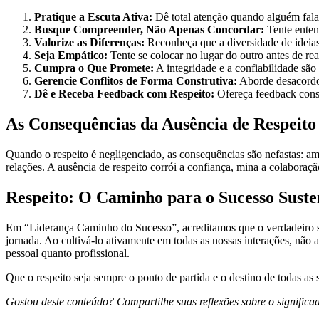
Pratique a Escuta Ativa:
Dê total atenção quando alguém fala
Busque Compreender, Não Apenas Concordar:
Tente entend
Valorize as Diferenças:
Reconheça que a diversidade de ideias
Seja Empático:
Tente se colocar no lugar do outro antes de reag
Cumpra o Que Promete:
A integridade e a confiabilidade são 
Gerencie Conflitos de Forma Construtiva:
Aborde desacordos
Dê e Receba Feedback com Respeito:
Ofereça feedback constr
As Consequências da Ausência de Respeito
Quando o respeito é negligenciado, as consequências são nefastas: ambi
relações. A ausência de respeito corrói a confiança, mina a colabora
Respeito: O Caminho para o Sucesso Suste
Em “Liderança Caminho do Sucesso”, acreditamos que o verdadeiro su
jornada. Ao cultivá-lo ativamente em todas as nossas interações, nã
pessoal quanto profissional.
Que o respeito seja sempre o ponto de partida e o destino de todas as 
Gostou deste conteúdo? Compartilhe suas reflexões sobre o significa