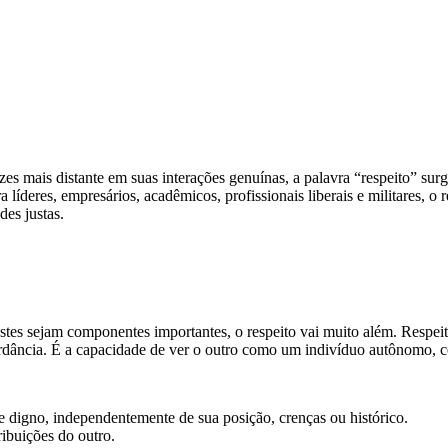
 mais distante em suas interações genuínas, a palavra “respeito” sur
íderes, empresários, acadêmicos, profissionais liberais e militares, o re
des justas.
es sejam componentes importantes, o respeito vai muito além. Respei
dância. É a capacidade de ver o outro como um indivíduo autônomo, com
digno, independentemente de sua posição, crenças ou histórico.
ribuições do outro.