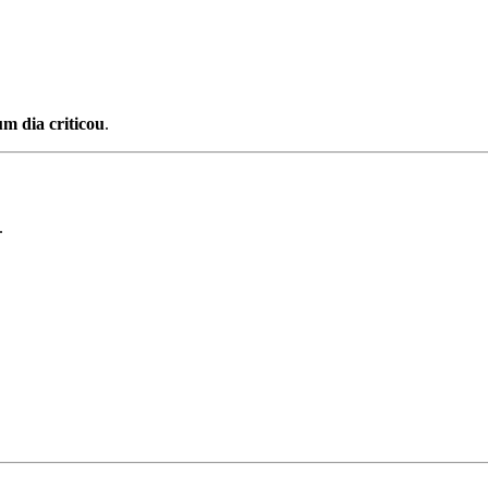
m dia criticou
.
.