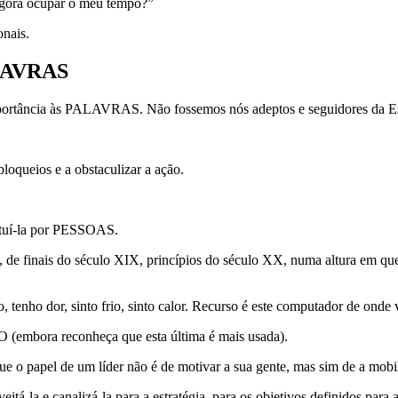
agora ocupar o meu tempo?”
onais.
LAVRAS
a às PALAVRAS. Não fossemos nós adeptos e seguidores da Esc
loqueios e a obstaculizar a ação.
uí-la por PESSOAS.
 de finais do século XIX, princípios do século XX, numa altura em que 
 tenho dor, sinto frio, sinto calor. Recurso é este computador de onde 
mbora reconheça que esta última é mais usada).
e o papel de um líder não é de motivar a sua gente, mas sim de a mobil
tá-la e canalizá-la para a estratégia, para os objetivos definidos para 