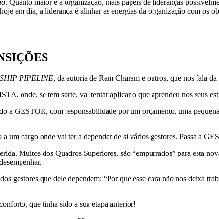
ão
. Quanto maior é a organização, mais papéis de lideranças possivelmen
hoje em dia, a liderança é alinhar as energias da organização com os 
NSIÇÕES
SHIP PIPELINE
, da autoria de Ram Charam e outros, que nos fala da
A, onde, se tem sorte, vai tentar aplicar o que aprendeu nos seus est
ido a GESTOR, com responsabilidade por um orçamento, uma pequena e
ido a um cargo onde vai ter a depender de si vários gestores. Pa
a. Muitos dos Quadros Superiores, são “empurrados” para esta nova r
 desempenhar.
s gestores que dele dependem: “Por que esse cara não nos deixa traba
nforto, que tinha sido a sua etapa anterior!