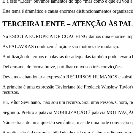
E a este “Líder” ouvimos lamentos do tipo “mas como é que eu vou 
Este tema é dramático e causa enormes disfuncionamentos organizaci
TERCEIRA LENTE – ATENÇÃO ÀS PA
Na ESCOLA EUROPEIA DE COACHING damos uma enorme importânci
As PALAVRAS conduzem à ação e são motores de mudança.
A utilização de termos e palavras desadequadas também pode levar a b
Deixem-me, de forma breve, partilhar convosco três convicções.
Devíamos abandonar a expressão RECURSOS HUMANOS e substit
A primeira é uma expressão Tayloriana (de Fredeick Winslow Taylor),
recursos.
Eu, Vítor Sevilhano, não sou um recurso. Sou uma Pessoa. Choro, rio,
Segundo. Prefiro a palavra MOBILIZAÇÃO à palavra MOTIVAÇÃO (e
Não se trata de uma questão semântica, mas de uma forte convicção qu
A motivação é da responsabilidade de cada um. Cabe aos líderes aprovei