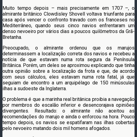
Muito tempo depois – mais precisamente em 1707 –, o
almirante britânico Clowdisley Shovell voltava triunfante para
casa após vencer o confronto travado com os franceses no
Mediterrâneo, quando seus cinco navios enfrentaram um
denso nevoeiro por vários dias a poucos quilômetros da Grã-
Bretanha.
Preocupado, o almirante ordenou que os marujos
determinassem a localização correta dos navios e recebeu a
notícia de que estavam numa rota segura da Península
Britânica. Porém, um deles se aproximou explicando que tinha
outra opinião sobre a localização da frota e que, de acordo
com seus cálculos, eles estavam numa rota fatal, já que
seguiam de encontro a um arquipélago de 150 minúsculas
ilhas a sudoeste da Inglaterra.
O problema é que a marinha real britânica proibia a navegação
por membros do escalão inferior e desencorajava opiniões
divergentes. Resultado: o almirante não aceitou as
recomendações do marujo e ainda o enforcou na hora. Pouco
tempo depois, os navios se espatifaram nas ilhas cobertas
pelo nevoeiro matando dois mil homens afogados.