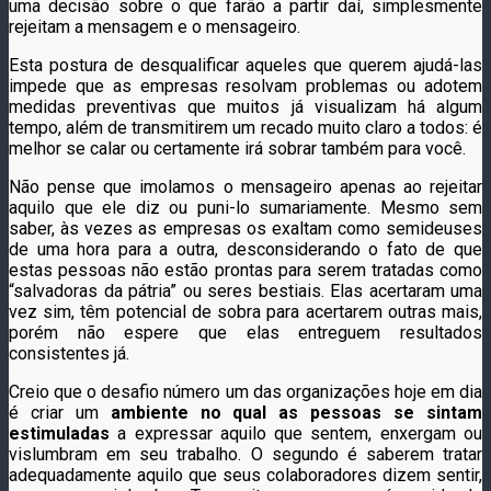
uma decisão sobre o que farão a partir daí, simplesmente
rejeitam a mensagem e o mensageiro.
Esta postura de desqualificar aqueles que querem ajudá-las
impede que as empresas resolvam problemas ou adotem
medidas preventivas que muitos já visualizam há algum
tempo, além de transmitirem um recado muito claro a todos: é
melhor se calar ou certamente irá sobrar também para você.
Não pense que imolamos o mensageiro apenas ao rejeitar
aquilo que ele diz ou puni-lo sumariamente. Mesmo sem
saber, às vezes as empresas os exaltam como semideuses
de uma hora para a outra, desconsiderando o fato de que
estas pessoas não estão prontas para serem tratadas como
“salvadoras da pátria” ou seres bestiais. Elas acertaram uma
vez sim, têm potencial de sobra para acertarem outras mais,
porém não espere que elas entreguem resultados
consistentes já.
Creio que o desafio número um das organizações hoje em dia
é criar um
ambiente no qual as pessoas se sintam
estimuladas
a expressar aquilo que sentem, enxergam ou
vislumbram em seu trabalho. O segundo é saberem tratar
adequadamente aquilo que seus colaboradores dizem sentir,