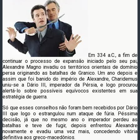
Em 334 a.C., a fim de
continuar o processo de expansão iniciado pelo seu pai,
Alexandre Magno invadiu os territórios orientais de domínio
persa originando as batalhas de Granico. Um ano depois e
assim que foi banido do império de Alexandre, Charidemus
uniu-se a Dário III, imperador da Pérsia, e logo procurou
alertá-lo sobre possíveis equívocos existentes em sua
estratégia de guerra.
Só que esses conselhos não foram bem recebidos por Dário
III que logo o estrangulou num ataque de fúria. Péssima
decisão, já que no mesmo ano o imperador perdeu as
batalhas e teve de fugir, depois enfrentou Alexandre
novamente e evadiu uma vez mais, concedendo vitória
definitiva aos greco-macedônios.