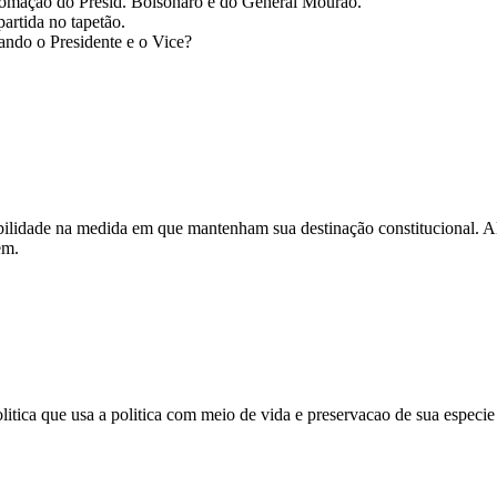
lomação do Presid. Bolsonaro e do General Mourão.
artida no tapetão.
zando o Presidente e o Vice?
ilidade na medida em que mantenham sua destinação constitucional. Alé
em.
olitica que usa a politica com meio de vida e preservacao de sua espe