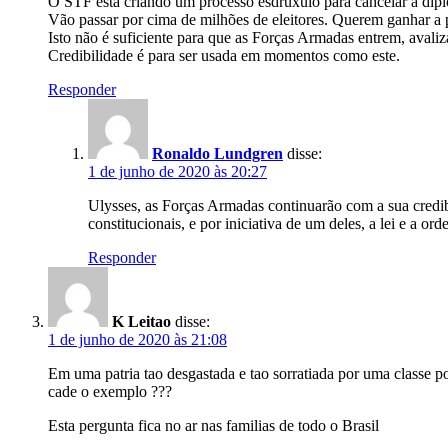
O STF está criando um processo esdrúxulo para cancelar a dip
Vão passar por cima de milhões de eleitores. Querem ganhar a p
Isto não é suficiente para que as Forças Armadas entrem, avali
Credibilidade é para ser usada em momentos como este.
Responder
Ronaldo Lundgren
disse:
1 de junho de 2020 às 20:27
Ulysses, as Forças Armadas continuarão com a sua credib
constitucionais, e por iniciativa de um deles, a lei e a ord
Responder
K Leitao
disse:
1 de junho de 2020 às 21:08
Em uma patria tao desgastada e tao sorratiada por uma classe p
cade o exemplo ???
Esta pergunta fica no ar nas familias de todo o Brasil