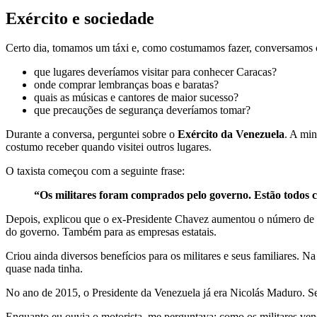
Exército e sociedade
Certo dia, tomamos um táxi e, como costumamos fazer, conversamos co
que lugares deveríamos visitar para conhecer Caracas?
onde comprar lembranças boas e baratas?
quais as músicas e cantores de maior sucesso?
que precauções de segurança deveríamos tomar?
Durante a conversa, perguntei sobre o
Exército da Venezuela
. A min
costumo receber quando visitei outros lugares.
O taxista começou com a seguinte frase:
“Os militares foram comprados pelo governo. Estão todos 
Depois, explicou que o ex-Presidente Chavez aumentou o número de G
do governo. Também para as empresas estatais.
Criou ainda diversos benefícios para os militares e seus familiares. 
quase nada tinha.
No ano de 2015, o Presidente da Venezuela já era Nicolás Maduro. Se
Enquanto eu ouvia o motorista, me perguntava: como os militares ve