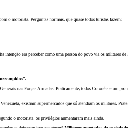
m o motorista. Perguntas normais, que quase todos turistas fazem:
ha intenção era perceber como uma pessoa do povo via os militares de s
corrompidos”.
enerais nas Forças Armadas. Praticamente, todos Coronéis eram promov
Na Venezuela, existiam supermercados que só atendiam os militares. Prat
gundo o motorista, os privilégios aumentaram mais ainda.
nezuelanos deixaram isso acontecer?
Militares apartados da sociedad