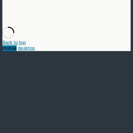
Back to top
mobile
desktop